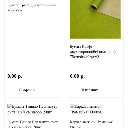
Бумага Крафт двухсторонний
70смх9м.
Бумага Крафт
двухсторонний(Финляндия)
75смх6м/40грхм2
0.00 р.
0.00 р.
В корзину
В корзину
Бумага Тишью Перламутр лист
Каркас льняной "Ромашка"
50х70см/набор 20шт.
D40см.