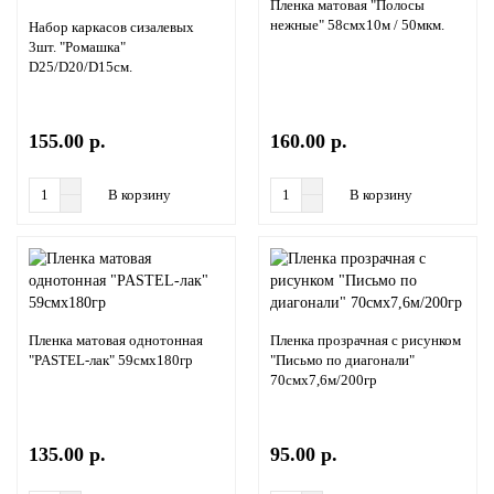
Пленка матовая "Полосы
нежные" 58смх10м / 50мкм.
Набор каркасов сизалевых
3шт. "Ромашка"
D25/D20/D15см.
155.00 р.
160.00 р.
В корзину
В корзину
Пленка матовая однотонная
Пленка прозрачная с рисунком
"PASTEL-лак" 59смх180гр
"Письмо по диагонали"
70смх7,6м/200гр
135.00 р.
95.00 р.