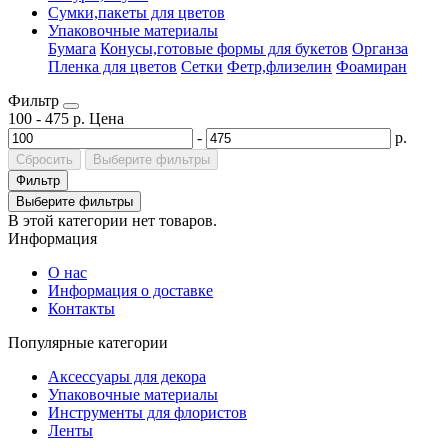
Сумки,пакеты для цветов
Упаковочные материалы
Бумага
Конусы,готовые формы для букетов
Органза
Пленка для цветов
Сетки
Фетр,флизелин
Фоамиран
Фильтр
100
-
475
р.
Цена
-
р.
Сбросить
Выберите фильтры
Фильтр
Выберите фильтры
В этой категории нет товаров.
Информация
О нас
Информация о доставке
Контакты
Популярные категории
Аксессуары для декора
Упаковочные материалы
Инструменты для флористов
Ленты