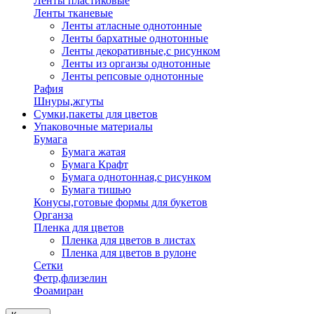
Ленты пластиковые
Ленты тканевые
Ленты атласные однотонные
Ленты бархатные однотонные
Ленты декоративные,с рисунком
Ленты из органзы однотонные
Ленты репсовые однотонные
Рафия
Шнуры,жгуты
Сумки,пакеты для цветов
Упаковочные материалы
Бумага
Бумага жатая
Бумага Крафт
Бумага однотонная,с рисунком
Бумага тишью
Конусы,готовые формы для букетов
Органза
Пленка для цветов
Пленка для цветов в листах
Пленка для цветов в рулоне
Сетки
Фетр,флизелин
Фоамиран